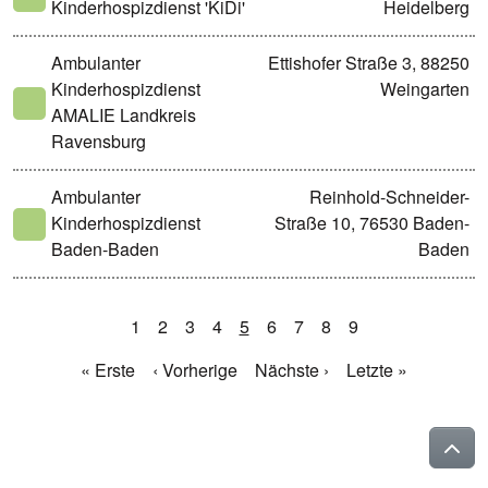
Kinderhospizdienst 'KiDi'
Heidelberg
Ambulanter
Ettishofer Straße 3, 88250
Kinderhospizdienst
Weingarten
AMALIE Landkreis
Ravensburg
Ambulanter
Reinhold-Schneider-
Kinderhospizdienst
Straße 10, 76530 Baden-
Baden-Baden
Baden
1
2
3
4
5
6
7
8
9
« Erste
‹ Vorherige
Nächste ›
Letzte »