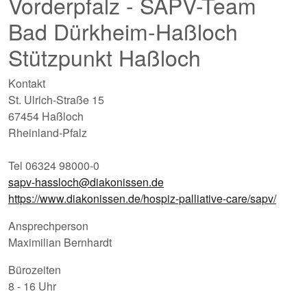
Vorderpfalz - SAPV-Team
Bad Dürkheim-Haßloch
Stützpunkt Haßloch
Kontakt
St. Ulrich-Straße 15
67454 Haßloch
Rheinland-Pfalz
Tel 06324 98000-0
sapv-hassloch@diakonissen.de
https://www.diakonissen.de/hospiz-palliative-care/sapv/
Ansprechperson
Maximilian Bernhardt
Bürozeiten
8 - 16 Uhr