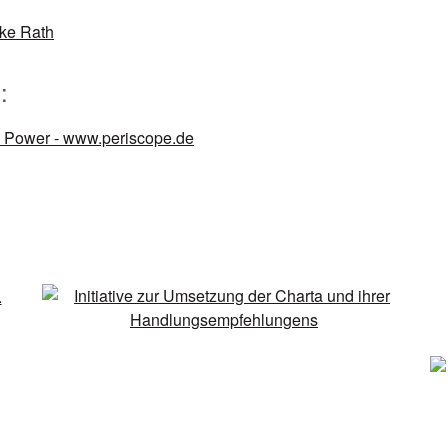
ike Rath
: