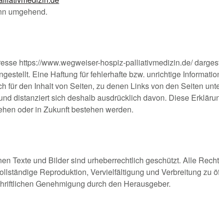
ann umgehend.
resse https://www.wegweiser-hospiz-palliativmedizin.de/ dargest
estellt. Eine Haftung für fehlerhafte bzw. unrichtige Informat
ich für den Inhalt von Seiten, zu denen Links von den Seiten u
und distanziert sich deshalb ausdrücklich davon. Diese Erklärun
ehen oder in Zukunft bestehen werden.
tenen Texte und Bilder sind urheberrechtlich geschützt. Alle Rec
vollständige Reproduktion, Vervielfältigung und Verbreitung zu 
chriftlichen Genehmigung durch den Herausgeber.