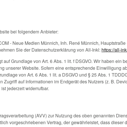
bsite bei folgendem Anbieter:
KL.COM - Neue Medien Münnich, Inh. René Münnich, Hauptstraße 
ntnehmen Sie der Datenschutzerklärung von All-Inkl:
https://all-i
t auf Grundlage von Art. 6 Abs. 1 lit. f DSGVO. Wir haben ein be
ng unserer Website. Sofern eine entsprechende Einwilligung abg
rundlage von Art. 6 Abs. 1 lit. a DSGVO und § 25 Abs. 1 TDDDG,
Zugriff auf Informationen im Endgerät des Nutzers (z. B. Devi
st jederzeit widerrufbar.
tragsverarbeitung (AVV) zur Nutzung des oben genannten Diens
tlich vorgeschriebenen Vertrag, der gewährleistet, dass diese