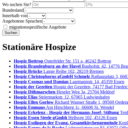
Wo suchen Sie?
Bundesland
Innerhalb von
Angebotene Sprachen
migrationsspezifische Angebote
Suchen
Stationäre Hospize
Hospiz Bottrop
Osterfelder Str. 151 a, 46242 Bottrop
Hospiz Brandenburg an der Havel
Bauhofstr. 42, 14776 Br
Hospiz Brücke
Lange Reihe 102, 28219 Bremen
Hospiz Christophorus gGmbH Schmelz
Rathausplatz 3, 66
Hospiz Cosmas und Damian
Laarmannstr. 14, 45359 Essen
Hospiz der Gezeiten
Hospiz der Gezeiten, 74177 Bad Friedric
Hospiz Dithmarschen
Heseler Weg 3a, 25704 Meldorf
Hospiz Elias
Steiermarkstr. 12, 67065 Ludwigshafen
Hospiz Ellen Gorlow
Richard Wagner Straße 1, 09569 Oeder
Hospiz Emmaus
Am Hirschberg 1c, 66606 St. Wendel
Hospiz Erkelenz - Hospiz der Hermann-Josef- Stiftung
Tenh
Hospiz Essen Steele gGmbh
Hellweg 102, 45126 Essen
Hospiz Esslingen der Evang. Gesamtkirchengemeinde
Kepl
Hospiz Fanny de la Roche
Lichtenplattenweg 83, 63071 Off