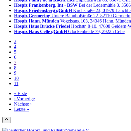
Hospiz Frankenberg, Int - BSW
Bei der Ledermühle 3, 350
Hospiz Friedensberg gGmbH
Kirchstraße 23, 01979 Lauch
Hospiz Germering
Untere Bahnhofstraße 22, 82110 Germerin
Hospiz Hann. Münden
Vogelsang 103, 34346 Hann. Münden
Hospiz Haus Brücke Friedel
Hochstr. 8-10, 47608 Geldern-
Hospiz Haus Celle gGmbH
Glockenheide 79, 29225 Celle
3
4
5
6
7
8
9
10
11
« Erste
‹ Vorherige
Nächste ›
Letzte »