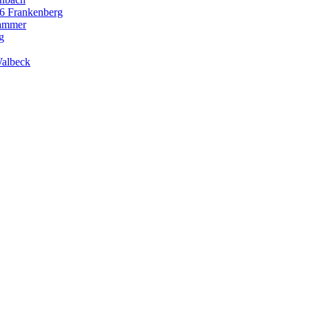
66 Frankenberg
hammer
g
Walbeck