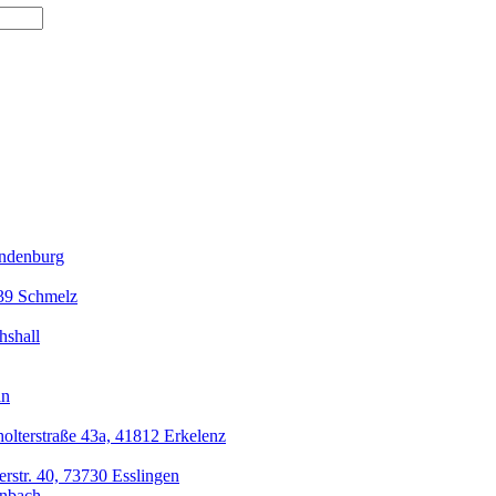
andenburg
839 Schmelz
hshall
an
olterstraße 43a, 41812 Erkelenz
erstr. 40, 73730 Esslingen
enbach