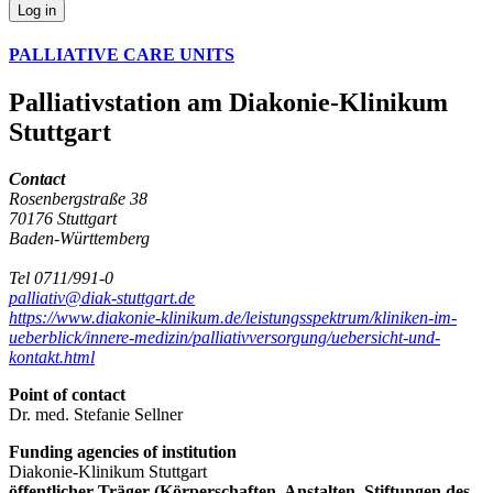
Log in
PALLIATIVE CARE UNITS
Palliativstation am Diakonie-Klinikum
Stuttgart
Contact
Rosenbergstraße 38
70176 Stuttgart
Baden-Württemberg
Tel 0711/991-0
palliativ@diak-stuttgart.de
https://www.diakonie-klinikum.de/leistungsspektrum/kliniken-im-
ueberblick/innere-medizin/palliativversorgung/uebersicht-und-
kontakt.html
Point of contact
Dr. med. Stefanie Sellner
Funding agencies of institution
Diakonie-Klinikum Stuttgart
öffentlicher Träger (Körperschaften, Anstalten, Stiftungen des