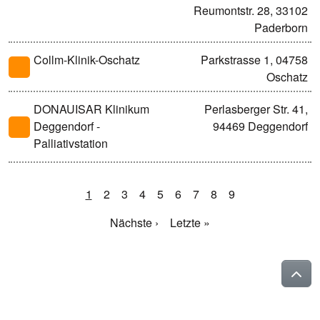
Reumontstr. 28, 33102
Paderborn
Collm-Klinik-Oschatz
Parkstrasse 1, 04758
Oschatz
DONAUISAR Klinikum
Perlasberger Str. 41,
Deggendorf -
94469 Deggendorf
Palliativstation
1
2
3
4
5
6
7
8
9
Nächste ›
Letzte »