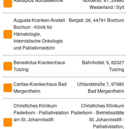
Asklepios Nordseeklinik
Norderstr. 81, 25980
Westerland / Sylt
Augusta-Kranken-Anstalt
Bergstr. 26, 44791 Bochum
Bochum - Klinik für
Hämatologie,
Internistische Onkologie
und Palliativmedizin
Benedictus Krankenhaus
Bahnhofstr. 5, 82327
Tutzing
Tutzing
Caritas-Krankenhaus Bad
Uhlandstraße 7, 97980
Mergentheim
Bad Mergentheim
Christliches Klinikum
Christliches Klinikum
Paderborn - Palliativstation
Paderborn - Betriebsstätte
am St. Johannisstift
St. Johannisstift -
Palliativstation,