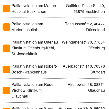
Palliativstation am Marien-
Gottfried-Disse-Str. 40,
Hospital Euskirchen
53879 Euskirchen
Palliativstation am
Rochusstraße 2, 40477
Marienhospital
Düsseldorf
Palliativstation am Ortenau
Weingartenstr. 70, 77654
Klinikum Offenburg-Kehl,
Offenburg
St. Josefsklinik
Palliativstation am Robert-
Auerbachstr. 110, 70376
Bosch-Krankenhaus
Stuttgart
Palliativstation am Rudolf
Virchowstr. 18, 08371
Virchow Klinikum
Glauchau
Glauchau
Palliativstation am Sana
Eppenreuther Str. 9, 95032