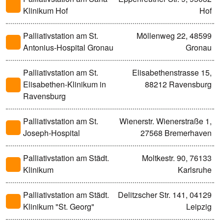
Klinikum Hof
Hof
Palliativstation am St.
Möllenweg 22, 48599
Antonius-Hospital Gronau
Gronau
Palliativstation am St.
Elisabethenstrasse 15,
Elisabethen-Klinikum in
88212 Ravensburg
Ravensburg
Palliativstation am St.
Wienerstr. Wienerstraße 1,
Joseph-Hospital
27568 Bremerhaven
Palliativstation am Städt.
Moltkestr. 90, 76133
Klinikum
Karlsruhe
Palliativstation am Städt.
Delitzscher Str. 141, 04129
Klinikum "St. Georg"
Leipzig