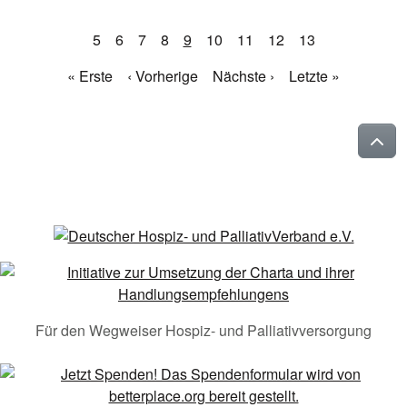
5
6
7
8
9
10
11
12
13
« Erste
‹ Vorherige
Nächste ›
Letzte »
Für den Wegweiser Hospiz- und Palliativversorgung