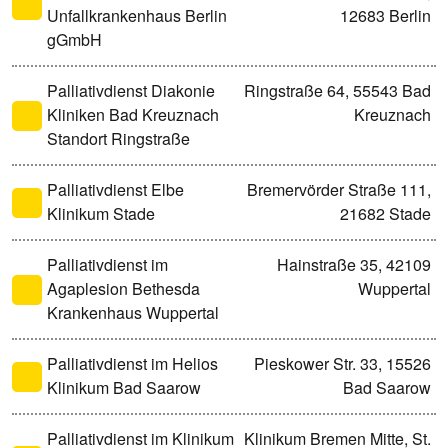
Unfallkrankenhaus Berlin
12683 Berlin
gGmbH
Palliativdienst Diakonie
Ringstraße 64, 55543 Bad
Kliniken Bad Kreuznach
Kreuznach
Standort Ringstraße
Palliativdienst Elbe
Bremervörder Straße 111,
Klinikum Stade
21682 Stade
Palliativdienst im
Hainstraße 35, 42109
Agaplesion Bethesda
Wuppertal
Krankenhaus Wuppertal
Palliativdienst im Helios
Pieskower Str. 33, 15526
Klinikum Bad Saarow
Bad Saarow
Palliativdienst im Klinikum
Klinikum Bremen Mitte, St.