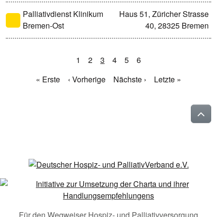
Palliativdienst Klinikum
Haus 51, Züricher Strasse
Bremen-Ost
40, 28325 Bremen
1
2
3
4
5
6
« Erste
‹ Vorherige
Nächste ›
Letzte »
Für den Wegweiser Hospiz- und Palliativversorgung