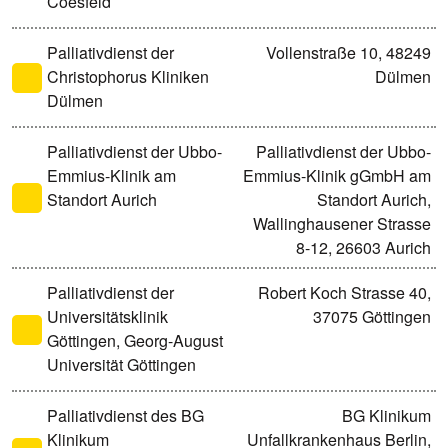
Coesfeld
Palliativdienst der
Vollenstraße 10, 48249
Christophorus Kliniken
Dülmen
Dülmen
Palliativdienst der Ubbo-
Palliativdienst der Ubbo-
Emmius-Klinik am
Emmius-Klinik gGmbH am
Standort Aurich
Standort Aurich,
Wallinghausener Strasse
8-12, 26603 Aurich
Palliativdienst der
Robert Koch Strasse 40,
Universitätsklinik
37075 Göttingen
Göttingen, Georg-August
Universität Göttingen
Palliativdienst des BG
BG Klinikum
Klinikum
Unfallkrankenhaus Berlin,