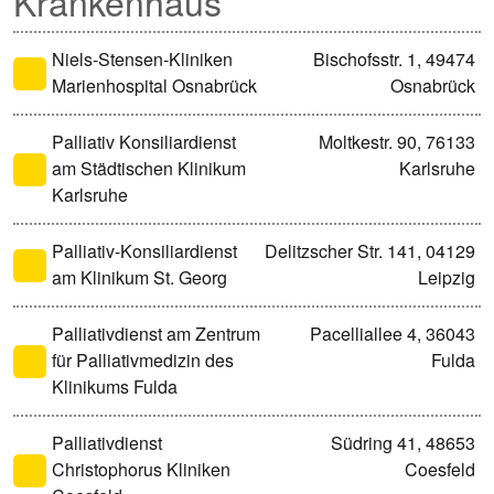
Krankenhaus
Niels-Stensen-Kliniken
Bischofsstr. 1, 49474
Marienhospital Osnabrück
Osnabrück
Palliativ Konsiliardienst
Moltkestr. 90, 76133
am Städtischen Klinikum
Karlsruhe
Karlsruhe
Palliativ-Konsiliardienst
Delitzscher Str. 141, 04129
am Klinikum St. Georg
Leipzig
Palliativdienst am Zentrum
Pacelliallee 4, 36043
für Palliativmedizin des
Fulda
Klinikums Fulda
Palliativdienst
Südring 41, 48653
Christophorus Kliniken
Coesfeld