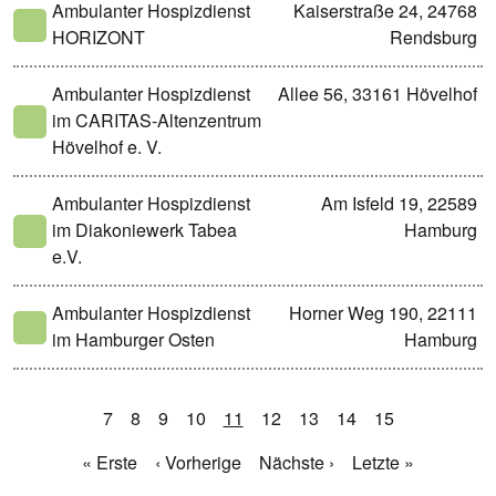
Ambulanter Hospizdienst
Kaiserstraße 24, 24768
HORIZONT
Rendsburg
Ambulanter Hospizdienst
Allee 56, 33161 Hövelhof
im CARITAS-Altenzentrum
Hövelhof e. V.
Ambulanter Hospizdienst
Am Isfeld 19, 22589
im Diakoniewerk Tabea
Hamburg
e.V.
Ambulanter Hospizdienst
Horner Weg 190, 22111
im Hamburger Osten
Hamburg
7
8
9
10
11
12
13
14
15
« Erste
‹ Vorherige
Nächste ›
Letzte »