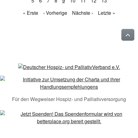
5
6
7
8
9
10
11
12
13
« Erste
‹ Vorherige
Nächste ›
Letzte »
Für den Wegweiser Hospiz- und Palliativversorgung