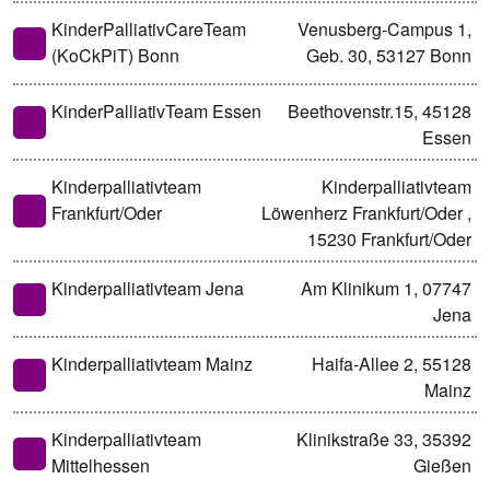
KinderPalliativCareTeam
Venusberg-Campus 1,
(KoCkPiT) Bonn
Geb. 30, 53127 Bonn
KinderPalliativTeam Essen
Beethovenstr.15, 45128
Essen
Kinderpalliativteam
Kinderpalliativteam
Frankfurt/Oder
Löwenherz Frankfurt/Oder ,
15230 Frankfurt/Oder
Kinderpalliativteam Jena
Am Klinikum 1, 07747
Jena
Kinderpalliativteam Mainz
Haifa-Allee 2, 55128
Mainz
Kinderpalliativteam
Klinikstraße 33, 35392
Mittelhessen
Gießen